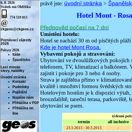
úvodní stránka
Španěls
právě jste:
>
Hotel Mont - Ro
Předpověd počasí na 7 dní
Umístění hotelu:
Hotel se nachází 30 m od písčitých pláží
Kde je hotel Mont Rosa.
Vybavení pokojů a stravování:
Ubytování ve dvoulůžkových pokojích 
telefonem, TV, klimatizací a balkónem. 
zajistit i pokoje pro 3 nebo 4 osoby.
Strava je zajištěna přímo v klimatizovan
kvalitě i množství formou švédských sto
Hotelovým hostům je k dispozici výtah, 
brouzdaliště, taneční terasa, parkoviště,
ubytování se psem.
týdenní pob
termín
all inclusive
23.5.2015 - 30.5.2015
-