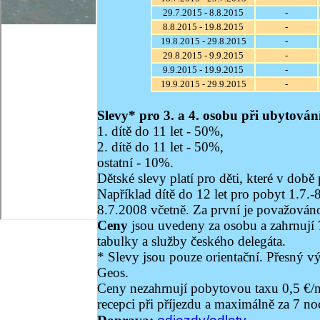
29.7.2015 - 8.8.2015
-
8.8.2015 - 19.8.2015
-
19.8.2015 - 29.8.2015
-
29.8.2015 - 9.9.2015
-
9.9.2015 - 19.9.2015
-
19.9.2015 - 29.9.2015
-
Slevy* pro 3. a 4. osobu při ubytován
1. dítě do 11 let - 50%,
2. dítě do 11 let - 50%,
ostatní - 10%.
Dětské slevy platí pro děti, které v do
Například dítě do 12 let pro pobyt 1.7.-
8.7.2008 včetně. Za první je považováno
Ceny
jsou uvedeny za osobu a zahrnují 
tabulky a služby českého delegáta.
* Slevy jsou pouze orientační. Přesný 
Geos.
Ceny nezahrnují pobytovou taxu 0,5 €/noc
recepci při příjezdu a maximálně za 7 no