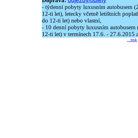
odjezdy/odlety
Doprava:
- týdenní pobyty luxusním autobusem (2
12-ti let), letecky včetně letištních popl
do 12-ti let) nebo vlastní,
- 10 denní pobyty luxusním autobusem (
12-ti let) v termínech 17.6. - 27.6.2015 
...tisk