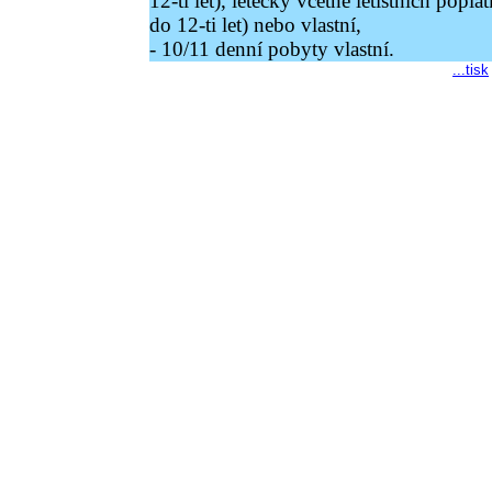
12-ti let), letecky včetně letištních popl
do 12-ti let) nebo vlastní,
- 10/11 denní pobyty vlastní.
...tisk