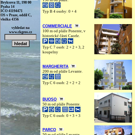
Typ B 4 osoby: 0 + 4
COMMERCIALE
100 m od pláže Ponente, v
historické části Caorle.
Typ C 7 osob: 2 + 2 + 3, 2
koupelny
MARGHERITA
200 m od pláže Levante.
Typ C 6 osob: 2 + 2 + 2
BUOSO
50 m od pláže Ponente.
.
Typ C 6 osob: 0 + 3 + 3
PARCO
50 m od pláže Levante,