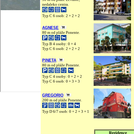
nedaleko centra.
Typ C 6 osob: 2 + 2 + 2
AGNESE
80 m od pláže Ponente.
Typ B 4 osoby: 0 + 4
Typ C 6 osob: 2 + 2 + 2
PINETA
80 m od pláže Ponente.
.
Typ C 4 osoby: 0 + 2 + 2
Typ C 6 osob: 0 + 3 + 3
GREGORIO
200 m od pláže Ponente.
.
Typ D 6/7 osob: 0 + 2 + 3 + 1
Rezidence