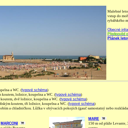
Malebné leto
vstup do moř
rybářského mě
Obecné info
Předpověd p
Plánek leto
upelna a WC. (
typové schéma
)
 koutem, ložnice, koupelna a WC. (
typové schéma
)
 koutem, dvě ložnice, koupelna a WC. (
typové schéma
)
yňským koutem, tři ložnice, koupelna a WC. (
typové schéma
)
bím a chladničkou. Lůžka v obývacích pokojích (gauč samostatný nebo rozkládací)
MARE
MARCONI
150 m od pláže Levante,
u pláže Ponente.
centra.