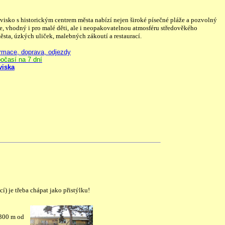
visko s historickým centrem města nabízí nejen široké písečné pláže a pozvolný
e, vhodný i pro malé děti, ale i neopakovatelnou atmosféru středověkého
sta, úzkých uliček, malebných zákoutí a restaurací.
rmace, doprava, odjezdy
očasí na 7 dní
viska
 je třeba chápat jako přistýlku!
 300 m od