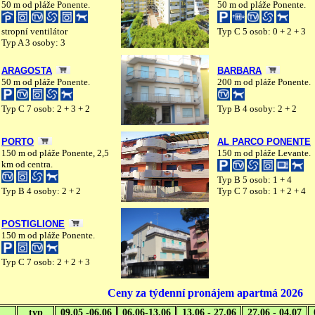
50 m od pláže Ponente.
50 m od pláže Ponente.
stropní ventilátor
Typ C 5 osob: 0 + 2 + 3
Typ A 3 osoby: 3
ARAGOSTA
BARBARA
50 m od pláže Ponente.
200 m od pláže Ponente.
Typ C 7 osob: 2 + 3 + 2
Typ B 4 osoby: 2 + 2
PORTO
AL PARCO PONENTE
150 m od pláže Ponente, 2,5
150 m od pláže Levante.
km od centra.
Typ B 5 osob: 1 + 4
Typ B 4 osoby: 2 + 2
Typ C 7 osob: 1 + 2 + 4
POSTIGLIONE
150 m od pláže Ponente.
Typ C 7 osob: 2 + 2 + 3
Ceny za týdenní pronájem apartmá 2026
typ
09.05 -06.06
06.06-13.06
13.06 - 27.06
27.06 - 04.07