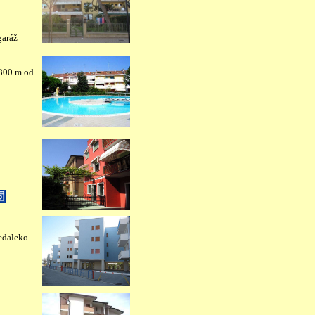
garáž
 800 m od
edaleko