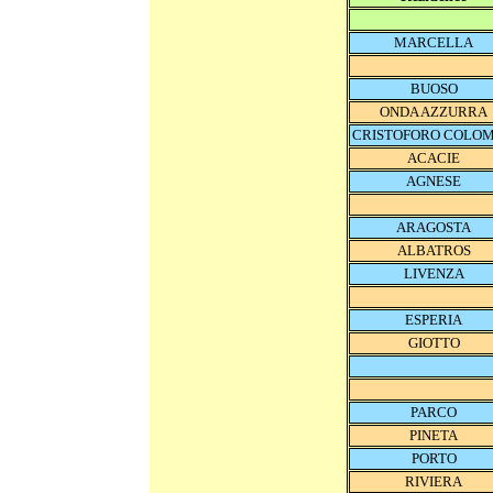
MARCELLA
BUOSO
ONDA AZZURRA
CRISTOFORO COLO
ACACIE
AGNESE
ARAGOSTA
ALBATROS
LIVENZA
ESPERIA
GIOTTO
PARCO
PINETA
PORTO
RIVIERA