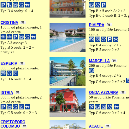
Typ B 4 osoby: 0 + 4
Typ B-a 5 osob A: 2 + 3
Typ B-b 5 osob B: 2 + 3, 
CRISTINA
RIVIERA
150 m od pláže Ponente, 1
100 m od pláže Levante,
km od centra.
centra.
Typ A 3 osoby: 3
Typ B 4 osoby: 2 + 2
Typ B 5 osob: 2 + 2 +
Typ B 5 osob: 2 + 3
přistýlka
MARCELLA
ESPERIA
200 m od pláže Ponente.
300 m od pláže Ponente.
Typ B 4 osoby: 2 + 2
Typ B 6 osob: 2 + 4
Typ C 6 osob: 2 + 2 + 2
ISTRIA
ONDA AZZURRA
500 m od pláže Ponente, 2
50 m od pláže Ponente, n
km od centra.
centra.
.
Typ C 5 osob: 0 + 2 + 3
Typ C 6 osob: 0 + 2 + 4
CRISTOFORO
COLOMBO
ACACIE