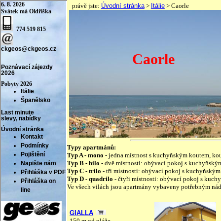
právě jste:
Úvodní stránka
>
Itálie
> Caorle
Caorle
Typy apartmánů:
Typ A - mono
- jedna místnost s kuchyňským koutem, ko
Typ B - bilo
- dvě místnosti: obývací pokoj s kuchyňským
Typ C - trilo
- tři místnosti: obývací pokoj s kuchyňským
Typ D - quadrilo
- čtyři místnosti: obývací pokoj s kuch
Ve všech vilách jsou apartmány vybaveny potřebným nádo
GIALLA
150 m od pláže.